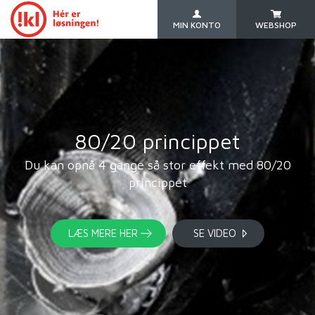
MIN KONTO
WEBSHOP
80/20 princippet
Du kan opnå 4 gange så stor effekt med 80/20
princippet
LÆS MERE HER
SE VIDEO